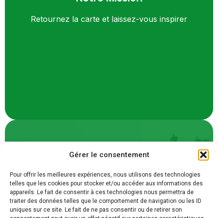
favorisent la rencontre avec les communautés locales,
Retournez la carte et laissez-vous inspirer
tout en promouvant un tourisme responsable, durable
et créateur de valeur pour les territoires visités.
Gérer le consentement
Pour offrir les meilleures expériences, nous utilisons des technologies
telles que les cookies pour stocker et/ou accéder aux informations des
appareils. Le fait de consentir à ces technologies nous permettra de
traiter des données telles que le comportement de navigation ou les ID
uniques sur ce site. Le fait de ne pas consentir ou de retirer son
Devenir la référence du tourisme expérientiel et