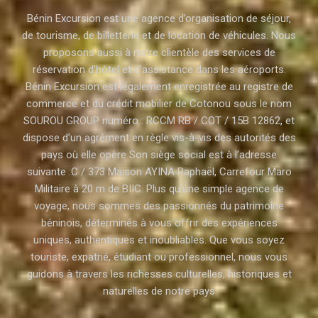
Bénin Excursion est une agence d’organisation de séjour,
de tourisme, de billetterie et de location de véhicules. Nous
proposons aussi à notre clientèle des services de
réservation d’hôtel et d’assistance dans les aéroports.
Bénin Excursion est légalement enregistrée au registre de
commerce et du crédit mobilier de Cotonou sous le nom
SOUROU GROUP numéro : RCCM RB / COT / 15B 12862, et
dispose d’un agrément en règle vis-à-vis des autorités des
pays où elle opère Son siège social est à l’adresse
suivante :C / 373 Maison AYINA Raphaël, Carrefour Maro
Militaire à 20 m de BIIC. Plus qu’une simple agence de
voyage, nous sommes des passionnés du patrimoine
béninois, déterminés à vous offrir des expériences
uniques, authentiques et inoubliables. Que vous soyez
touriste, expatrié, étudiant ou professionnel, nous vous
guidons à travers les richesses culturelles, historiques et
naturelles de notre pays